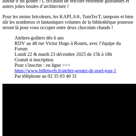
autour d’un goûter ! L’occasion de bricoler ensemble guirlandes et
autres jolies boules d’architecture !
Pour les moins bricoleurs, les KAPLA®, TomTecT, tampons et bien
sûr les nombreux et fantastiques volumes de la bibliothèque jeunesse
seront là pour vous occuper entre deux chocolats chauds !
Ateliers-goûters dès 6 ans
RDV au 48 rue Victor Hugo à Rouen, avec l’équipe du
Forum
Lundi 22 & mardi 23 décembre 2025 de 15h à 18h
Gratuit si inscription
Pour s’inscrire : en ligne >>>
https://www.billetweb.fr/atelier-gouter-de-noel-jour-1
Par téléphone au 02 35 03 40 31