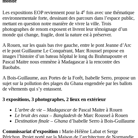
monde
e
Les expositions EOP reviennent pour la 4
fois avec une thématique
environnementale forte, dessinant des parcours dans l’espace public,
mettant en question notre manière de vivre la ville. Trois
photographes de renom exposent et livrent leur témoignage d’un
monde qui change, fragile, dont la nature est à préserver.
A Rouen, sur les quais bas rive gauche, entre le pont Jeanne d’Arc
et le pont Guillaume Le Conquérant, Marc Roussel propose en
images l’histoire d’un bateau hôpital le long du Brahmapoutre et
Pascal Maitre nous emmène à Madagascar à la rencontre des
Baobabs.
A Bois-Guillaume, aux Portes de la Forêt, Isabelle Serro, propose un
sujet sur la pollution des plages du Ghana engendrée par les ballots
de vêtements qui s’y entassent.
3 expositions, 3 photographes, 2 lieux en extérieur
L’arbre de vie
– Madagascar
de Pascal Maitre à Rouen
Le bruit des eaux – Bangladesh
de Marc Roussel à Rouen
Destination finale
– Ghana
d’Isabelle Serro à Bois-Guillaume
Commissariat d’exposition :
Marie-Hélène Labat et Serge
Périchon. Projet porté par la Maison de l’architecture de Normandie