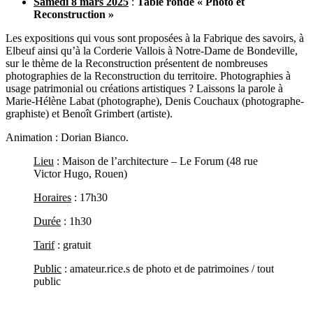
Samedi 8 mars 2025
:
Table ronde « Photo et
Reconstruction »
Les expositions qui vous sont proposées à la Fabrique des savoirs, à
Elbeuf ainsi qu’à la Corderie Vallois à Notre-Dame de Bondeville,
sur le thème de la Reconstruction présentent de nombreuses
photographies de la Reconstruction du territoire. Photographies à
usage patrimonial ou créations artistiques ? Laissons la parole à
Marie-Hélène Labat (photographe), Denis Couchaux (photographe-
graphiste) et Benoît Grimbert (artiste).
Animation : Dorian Bianco.
Lieu
: Maison de l’architecture – Le Forum (48 rue
Victor Hugo, Rouen)
Horaires
: 17h30
Durée
: 1h30
Tarif
: gratuit
Public
: amateur.rice.s de photo et de patrimoines / tout
public