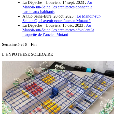
La Dépêche – Louviers,
14 sept. 2023 :
Au
Manoir-sur-Seine, les architectes donnent la
parole aux habitants
Agglo Seine-Eure, 20 oct. 2023 :
Le Manoir-sur-
Seine : Quel avenir pour l’ancien Mutant ?
La Dépêche – Louviers,
15 déc. 2023 :
Au
Manoir-sur-Seine, les architectes dévoilent la
maquette de l’ancien Mutant
Semaine 5 et 6
– Fin
L’HYPOTHESE SOLIDAIRE